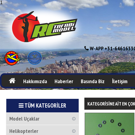
1
W-APP +31-64616330
Hakkımızda
Haberler
Basında Biz
İletişim
KATEGORİSİNE AİT EN ÇO
TÜM KATEGORİLER
Model Uçaklar
Helikopterler