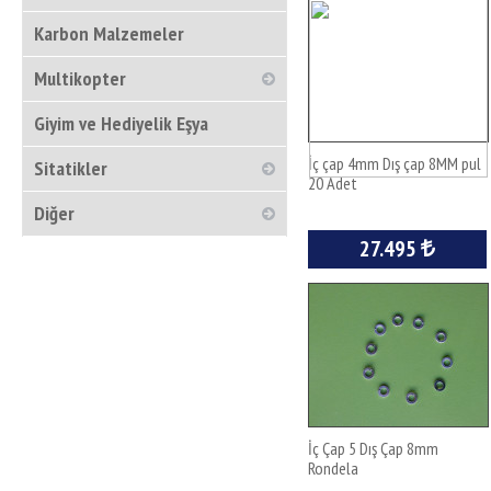
Karbon Malzemeler
Multikopter
Giyim ve Hediyelik Eşya
İç çap 4mm Dış çap 8MM pul
Sitatikler
20 Adet
Diğer
27.495
İç Çap 5 Dış Çap 8mm
Rondela