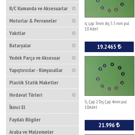
R/C Kumanda ve Aksesuarlar
Motorlar & Pervaneler
iç çap 3mm dış 5.5 mm pul
10 Adet
Yakıtlar
Bataryalar
19.2465
Yedek Parça ve Aksesuar
Yapıştırıcılar - Kimyasallar
Plastik Statik Maketler
Hırdavat Türleri
İç Çap 2 Dış Çap 4mm pul
İkinci El
10Adet
Faydalı Bilgiler
21.996
Araba ve Malzemeler