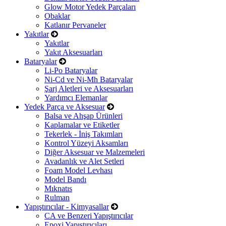
Glow Motor Yedek Parçaları
Obaklar
Katlanır Pervaneler
Yakıtlar
Yakıtlar
Yakıt Aksesuarları
Bataryalar
Li-Po Bataryalar
Ni-Cd ve Ni-Mh Bataryalar
Şarj Aletleri ve Aksesuarları
Yardımcı Elemanlar
Yedek Parça ve Aksesuar
Balsa ve Ahşap Ürünleri
Kaplamalar ve Etiketler
Tekerlek - İniş Takımları
Kontrol Yüzeyi Aksamları
Diğer Aksesuar ve Malzemeleri
Avadanlık ve Alet Setleri
Foam Model Levhası
Model Bandı
Mıknatıs
Rulman
Yapıştırıcılar - Kimyasallar
CA ve Benzeri Yapıştırıcılar
Epoxi Yapıştırıcıları