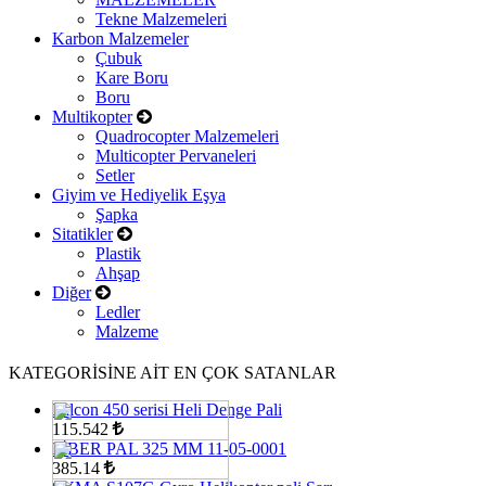
Tekne Malzemeleri
Karbon Malzemeler
Çubuk
Kare Boru
Boru
Multikopter
Quadrocopter Malzemeleri
Multicopter Pervaneleri
Setler
Giyim ve Hediyelik Eşya
Şapka
Sitatikler
Plastik
Ahşap
Diğer
Ledler
Malzeme
KATEGORİSİNE AİT EN ÇOK SATANLAR
Falcon 450 serisi Heli Denge Pali
115.542
FİBER PAL 325 MM 11-05-0001
385.14