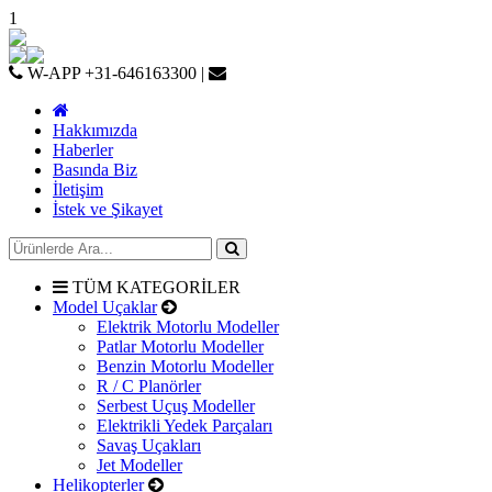
1
W-APP +31-646163300 |
Hakkımızda
Haberler
Basında Biz
İletişim
İstek ve Şikayet
TÜM KATEGORİLER
Model Uçaklar
Elektrik Motorlu Modeller
Patlar Motorlu Modeller
Benzin Motorlu Modeller
R / C Planörler
Serbest Uçuş Modeller
Elektrikli Yedek Parçaları
Savaş Uçakları
Jet Modeller
Helikopterler