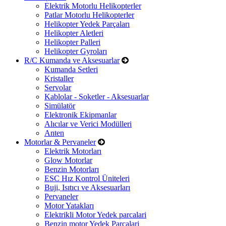
Elektrik Motorlu Helikopterler
Patlar Motorlu Helikopterler
Helikopter Yedek Parçaları
Helikopter Aletleri
Helikopter Palleri
Helikopter Gyroları
R/C Kumanda ve Aksesuarlar
Kumanda Setleri
Kristaller
Servolar
Kablolar - Soketler - Aksesuarlar
Simülatör
Elektronik Ekipmanlar
Alıcılar ve Verici Modülleri
Anten
Motorlar & Pervaneler
Elektrik Motorları
Glow Motorlar
Benzin Motorları
ESC Hız Kontrol Üniteleri
Buji, Isıtıcı ve Aksesuarları
Pervaneler
Motor Yatakları
Elektrikli Motor Yedek parcalari
Benzin motor Yedek Parcalari