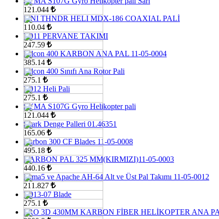
SYMA S107G Gyro Helikopter pali Sarı
121.044
MNI THNDR HELI MDX-186 COAXIAL PALİ
110.04
V911 PERVANE TAKIMI
247.59
Falcon 400 KARBON ANA PAL 11-05-0004
385.14
Falcon 400 Sınıfı Ana Rotor Pali
275.1
V912 Heli Pali
275.1
SYMA S107G Gyro Helikopter pali
121.044
Shark Denge Palleri 01.46351
165.06
Karbon 300 CF Blades 11-05-0008
495.18
KARBON PAL 325 MM(KIRMIZI)11-05-0003
440.16
Lama5 ve Apache AH-64 Alt ve Üst Pal Takımı 11-05-0012
211.827
V913-07 Blade
275.1
PRO 3D 430MM KARBON FİBER HELİKOPTER ANA P