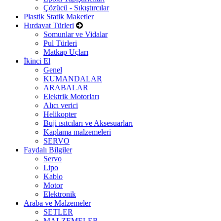
Çözücü - Sıkıştırcılar
Plastik Statik Maketler
Hırdavat Türleri
Somunlar ve Vidalar
Pul Türleri
Matkap Uçları
İkinci El
Genel
KUMANDALAR
ARABALAR
Elektrik Motorları
Alıcı verici
Helikopter
Buji ısıtcıları ve Aksesuarları
Kaplama malzemeleri
SERVO
Faydalı Bilgiler
Servo
Lipo
Kablo
Motor
Elektronik
Araba ve Malzemeler
SETLER
MALZEMELER