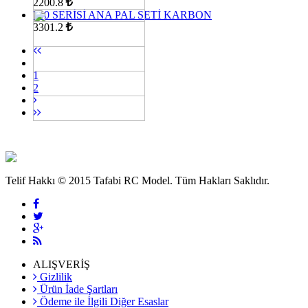
2200.8
700 SERİSİ ANA PAL SETİ KARBON
3301.2
1
2
Telif Hakkı © 2015 Tafabi RC Model. Tüm Hakları Saklıdır.
ALIŞVERİŞ
Gizlilik
Ürün İade Şartları
Ödeme ile İlgili Diğer Esaslar